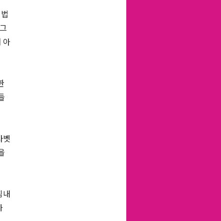
 법
 그
 아
한
들
사벳
을
침내
가