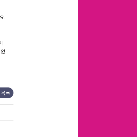
요.
이
 없
목록