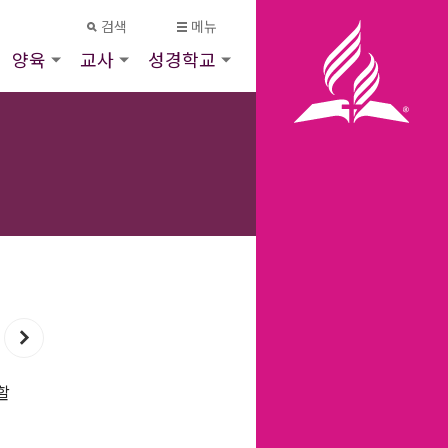
검색
메뉴
양육
교사
성경학교
할