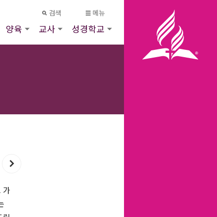
검색
메뉴
양육
교사
성경학교
 가
는