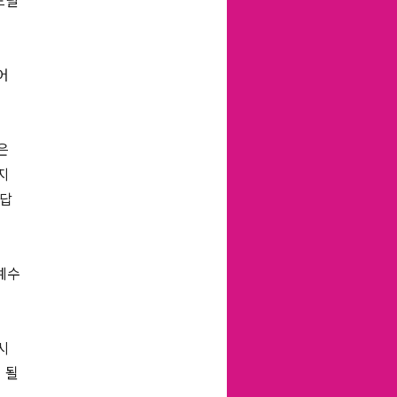
드릴
어
은
지
셨답
예수
시
 될