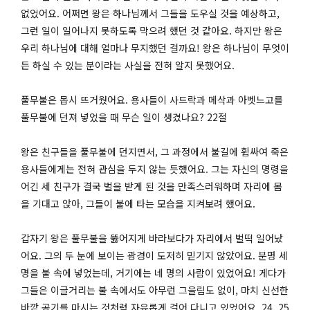
없었어요. 어쩌면 왕은 하나님께서 그들을 도우실 것을 예상하고,
그런 일이 일어나지 못하도록 막으려 했던 것 같아요. 하지만 왕은
우리 하나님에 대해 얼마나 무지했던 걸까요! 왕은 하나님이 무엇이
든 하실 수 있는 분이라는 사실을 전혀 알지 못했어요.
풀무불은 몹시 뜨거웠어요. 용사들이 사드락과 메삭과 아벳느고를
풀무불에 던져 넣었을 때 무슨 일이 생겼나요? 22절
왕은 친구들을 풀무불에 던지면서, 그 과정에서 불길에 휩싸여 죽은
용사들에게는 전혀 관심을 두지 않는 듯했어요. 그는 자신의 명령을
어긴 세 친구가 결국 벌을 받게 된 것을 만족스러워하며 자리에 몸
을 기대고 앉아, 그들이 불에 타는 모습을 지켜보려 했어요.
갑자기 왕은 풀무불을 뚫어지게 바라보다가 자리에서 벌떡 일어났
어요. 그의 두 눈에 보이는 광경이 도저히 믿기지 않았어요. 분명 세
명을 불 속에 넣었는데, 거기에는 네 명의 사람이 있었어요! 게다가
그들은 이글거리는 불 속에서도 아무런 그을림도 없이, 마치 신선한
바깥 공기를 마시는 것처럼 자유롭게 걸어 다니고 있었어요. 24, 25