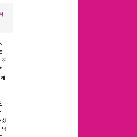
서
시
를
 조
직
기에
면
서
으셨
 넘