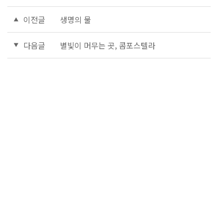
이전글
생명의 물
다음글
별빛이 머무는 곳, 콤포스텔라