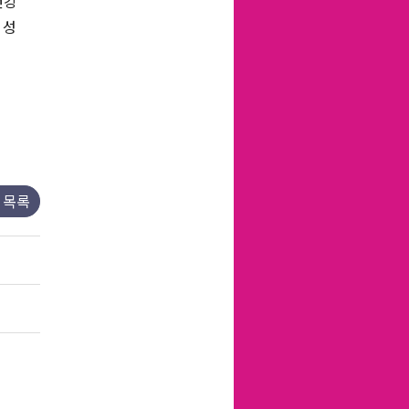
건강
 성
목록