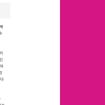
함께
수
엘리
름인
앉아
강
한다
구