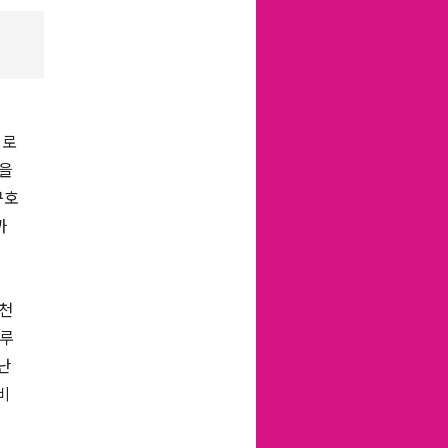
대로
성을
구호
까
실천
어루
난
비