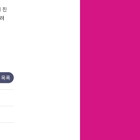
 친
어려
목록