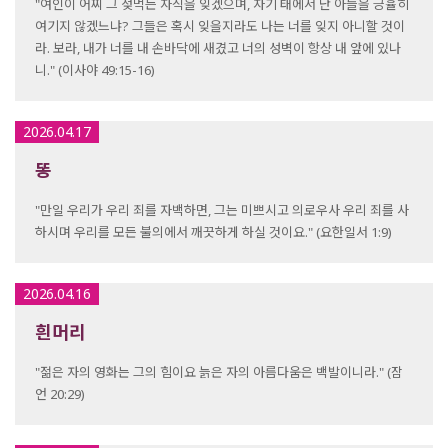
"여인이 어찌 그 젖먹는 자식을 잊겠으며, 자기 태에서 난 아들을 긍휼히
여기지 않겠느냐? 그들은 혹시 잊을지라도 나는 너를 잊지 아니할 것이
라. 보라, 내가 너를 내 손바닥에 새겼고 너의 성벽이 항상 내 앞에 있나
니." (이사야 49:15-16)
2026.04.17
똥
"만일 우리가 우리 죄를 자백하면, 그는 미쁘시고 의로우사 우리 죄를 사
하시며 우리를 모든 불의에서 깨끗하게 하실 것이요." (요한일서 1:9)
2026.04.16
흰머리
"젊은 자의 영화는 그의 힘이요 늙은 자의 아름다움은 백발이니라." (잠
언 20:29)