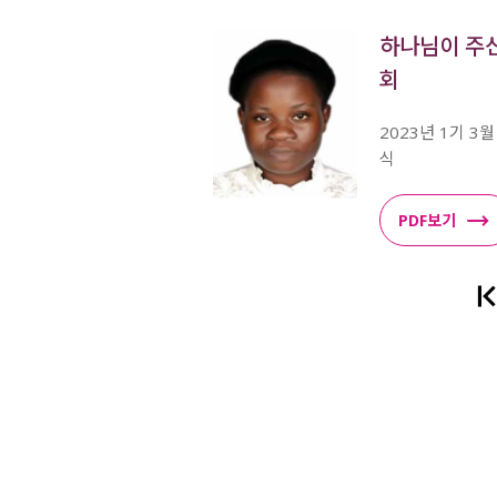
하나님이 주신
회
2023년 1기 3
식
PDF보기
다음
맨끝