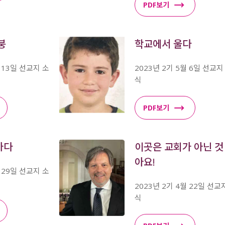
PDF보기
붕
학교에서 울다
월 13일 선교지 소
2023년 2기 5월 6일 선교지
식
PDF보기
가다
이곳은 교회가 아닌 것
아요!
월 29일 선교지 소
2023년 2기 4월 22일 선교
식