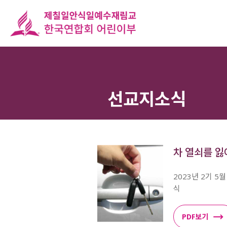
선교지소식
차 열쇠를 
2023년 2기 5
식
PDF보기