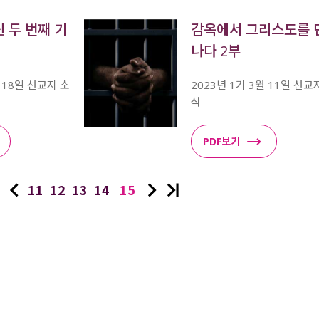
 두 번째 기
감옥에서 그리스도를 
나다 2부
월 18일 선교지 소
2023년 1기 3월 11일 선교
식
PDF보기
11
12
13
14
15