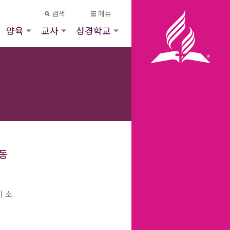
검색
메뉴
양육
교사
성경학교
동
지 소