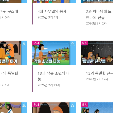
까마귀 구조대
4과 사무엘의 봉사
2과 하나님께 드
한나의 선물
 3기 5과
2026년 3기 4과
2026년 3기 2과
유치
유치
한나의 특별한
13과 작은 소년의 나
12과 특별한 친
눔
2026년 2기 12과
 3기 1과
2026년 2기 13과
유치
유치