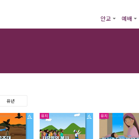
안교
예배
유년
유치
유치