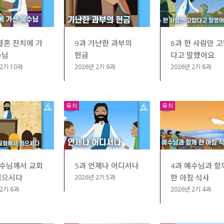
결혼 잔치에 가
9과 가난한 과부의
8과 한 사람만 
수님
헌금
다고 말했어요
 2기 10과
2026년 2기 9과
2026년 2기 8과
유치
유치
예수님께서 교회
5과 언제나 어디서나
4과 예수님과 함
읽으시다
한 아침 식사
2026년 2기 5과
 2기 6과
2026년 2기 4과