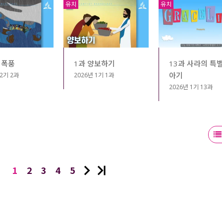
유치
유치
 폭풍
1과 양보하기
13과 사라의 특
아기
 2기 2과
2026년 1기 1과
2026년 1기 13과
1
2
3
4
5