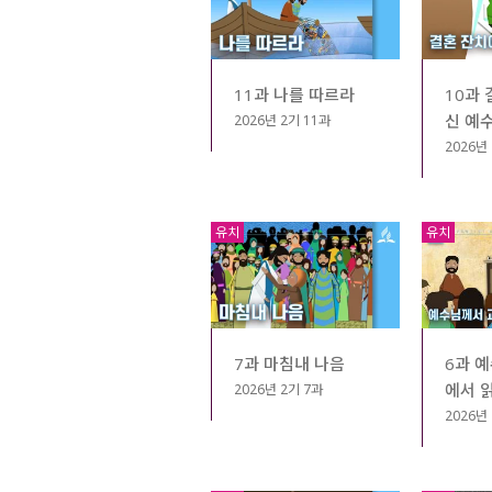
11과 나를 따르라
10과 
신 예
2026년 2기 11과
2026년
유치
유치
6과 
7과 마침내 나음
에서 
2026년 2기 7과
2026년