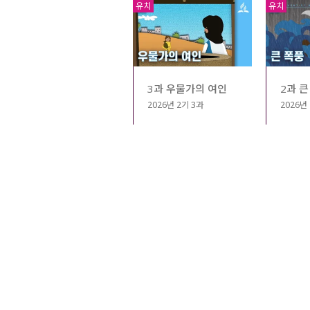
유치
유치
3과 우물가의 여인
2과 큰
2026년 2기 3과
2026년
다음
맨끝