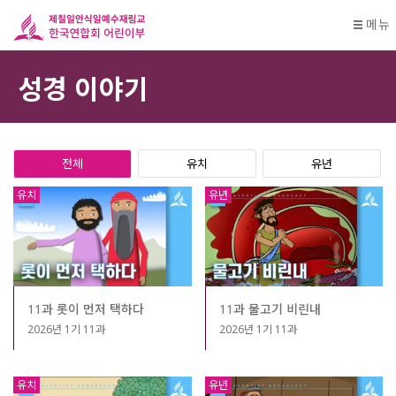
메뉴
성경 이야기
전체
유치
유년
유치
유년
11과 롯이 먼저 택하다
11과 물고기 비린내
2026년 1기 11과
2026년 1기 11과
유치
유년