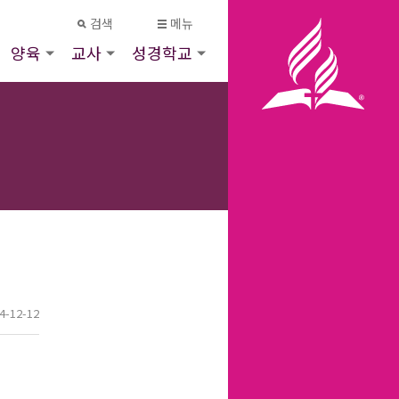
검색
메뉴
양육
교사
성경학교
4-12-12