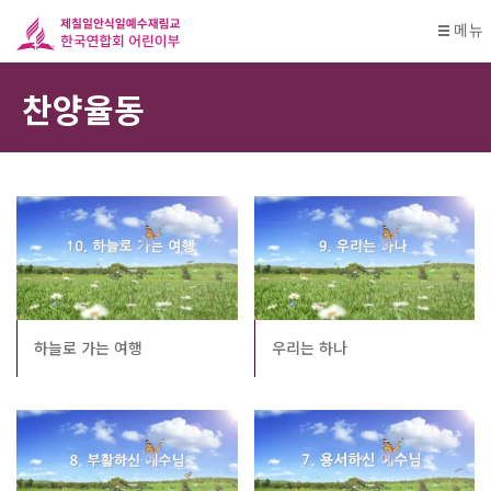
메뉴
찬양율동
하늘로 가는 여행
우리는 하나