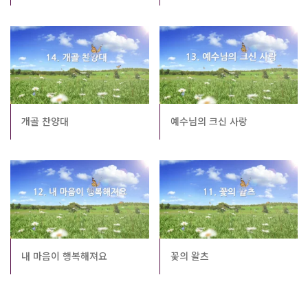
개골 찬양대
예수님의 크신 사랑
내 마음이 행복해져요
꽃의 왈츠