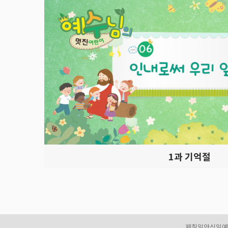
1
과 기억절
제칠일안식일예수재