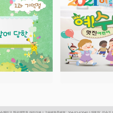
림교 한국연합회 어린이부 | 고유번호증번호: 204-82-62040 | 대표자: 강순기 