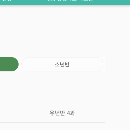
소년반
유년반
4과