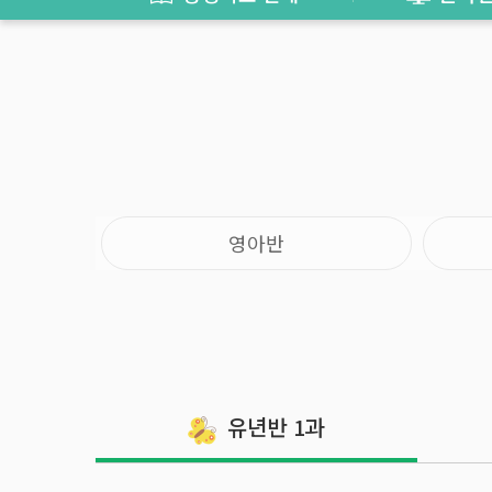
영아반
유년반
1과