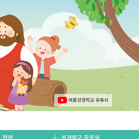
여름성경학교
유튜브
찬양
성경학교
자료실