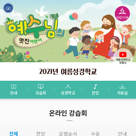
어린이부
여름성경학교
유튜브
안내
강습회
성경학교
찬양
자료실
온라인 강습회
전체
찬양
모범순서
수공
안내