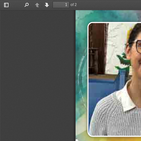
of 2
Toggle
Find
Previous
Next
Sidebar