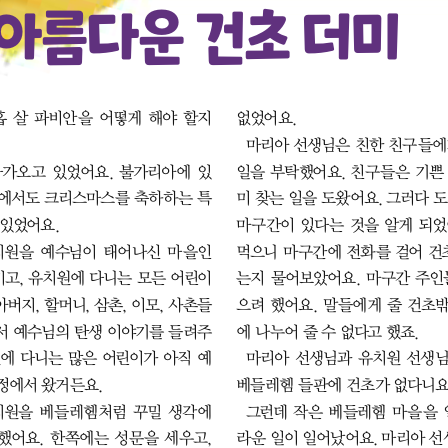
 아름다운 건초 더미
 살 파비안을 어떻게 해야 할지 
없었어요.
마리아 선생님은 친한 친구들에게
가오고 있었어요. 불가리아에 있
일을 부탁했어요. 친구들은 기쁜
에서도 크리스마스를 축하하는 특
미 찾는 일을 도왔어요. 그러다 도
 있었어요.
마구간이 있다는 것을 알게 되었어
원을 예수님이 태어나신 마을인 
먹으니 마구간에 전화를 걸어 건초
고, 유치원에 다니는 모든 어린이
는지 물어보았어요. 마구간 주인
아버지, 할머니, 삼촌, 이모, 사촌들
으려 했어요. 말들에게 줄 건초
서 예수님의 탄생 이야기를 들려주
에 나누어 줄 수 없다고 했죠.
원에 다니는 많은 어린이가 아직 예
마리아 선생님과 유치원 선생님
정에서 왔거든요. 
베들레헴 들판에 건초가 없다니요.
원을 베들레헴처럼 꾸밀 생각에 
그런데 작은 베들레헴 마을을 
했어요. 한쪽에는 성문을 세우고, 
라운 일이 일어났어요. 마리아 선