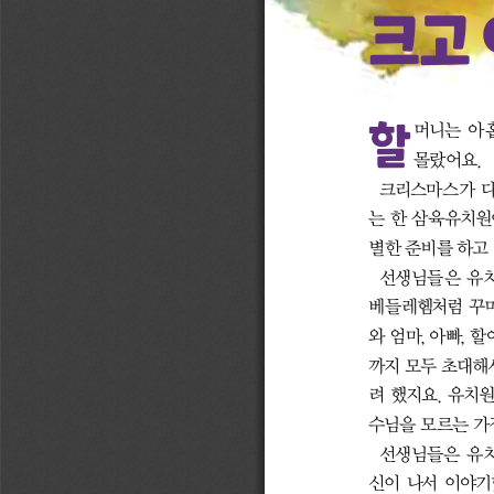
크고
할
머니는 아홉
몰랐어요. 
크리스마스가 다
는 한 삼육유치원
별한 준비를 하고
선생님들은 유치
베들레헴처럼 꾸미
와 엄마, 아빠, 할
까지 모두 초대해
려 했지요. 유치
수님을 모르는 가
선생님들은 유치
신이 나서 이야기