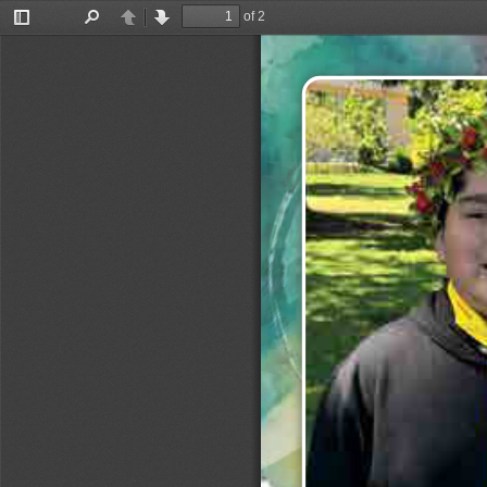
of 2
Toggle
Find
Previous
Next
Sidebar