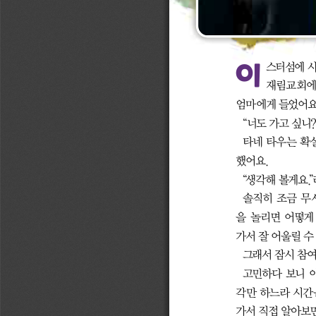
이 
스터섬에 
재림교회에
엄마에게 들었어요.
“너도 가고 싶니?
타네 타우는 확
했어요.
“생각해 볼게요.
솔직히 조금 무
을 놀리면 어떻게 
가서 잘 어울릴 수
그래서 잠시 참
고민하다 보니 이
각만 하느라 시간을
가서 직접 알아보면