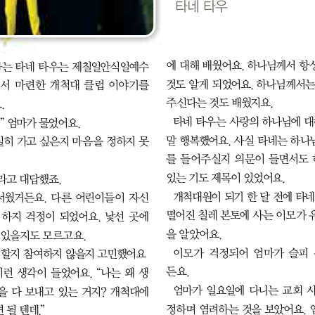
타네 타우
에 대해 배웠어요. 하나님께서 항
사는 타네 타우는 제칠일안식일예수
것도 알게 되었어요. 하나님께서는
서 마련한 개척대 클럽 이야기를 
주신다는 것도 배웠지요. 
 
타네 타우는 사랑의 하나님에 대
” 엄마가 물었어요.
말 행복했어요. 사실 타네는 하나
실히 가고 싶은지 마음을 정하지 못
를 들어주실지 의문이 들면서도 
있는 기도 제목이 있었어요.
”라고 대답했죠.
개척대원이 되기 한 달 전에 타네
서웠거든요. 다른 어린이들이 자신
떨어진 칠레 본토에 사는 이모가 
하지 걱정이 되었어요. 낯선 곳에 
을 알았어요.
 있을지도 모르고요. 
이모가 걱정되어 엄마가 슬피 
여할지 참여하지 않을지 고민했어요
든요.
런 생각이 들었어요. “나는 왜 생
엄마가 일요일에 다니는 교회 
 다 보내고 있는 거지? 개척대에 
정하며 염려하는 것을 보았어요. 
 될 텐데.”