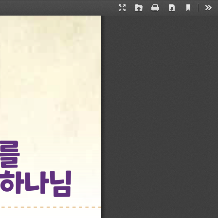
Current
Presentation
Open
Print
Download
Too
View
Mode
를 
 하나님