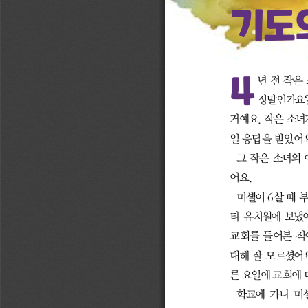
기도
4
년 전 작은
정말인가요?
거예요. 작은 소녀
일 응답을 받았어요
그 작은 소녀의 
어요.
미셸이 6살 때 
티 유치원에 보냈
교회를 들어본 적이
대해 잘 모르셨어요
른 요일에 교회에 
학교에 가니 미