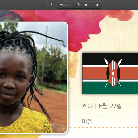
Zoom
Zoom
Out
In
|
케냐
6월 27일
미셸