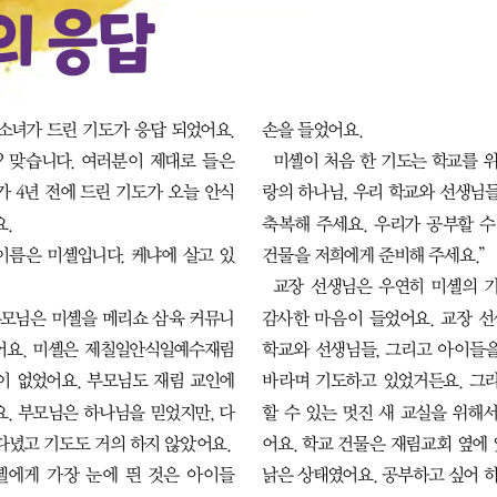
의 응답
 소녀가 드린 기도가 응답 되었어요. 
손을 들었어요. 
 맞습니다. 여러분이 제대로 들은 
미셸이 처음 한 기도는 학교를 위
가 4년 전에 드린 기도가 오늘 안식
랑의 하나님, 우리 학교와 선생님들
.
축복해 주세요. 우리가 공부할 수
이름은 미셸입니다. 케냐에 살고 있
건물을 저희에게 준비해 주세요.”
교장 선생님은 우연히 미셸의 기
부모님은 미셸을 메리쇼 삼육 커뮤니
감사한 마음이 들었어요. 교장 선
어요. 미셸은 제칠일안식일예수재림
학교와 선생님들, 그리고 아이들을
 없었어요. 부모님도 재림 교인에 
바라며 기도하고 있었거든요. 그
. 부모님은 하나님을 믿었지만, 다
할 수 있는 멋진 새 교실을 위해
다녔고 기도도 거의 하지 않았어요.
어요. 학교 건물은 재림교회 옆에 
셸에게 가장 눈에 띈 것은 아이들
낡은 상태였어요. 공부하고 싶어 하