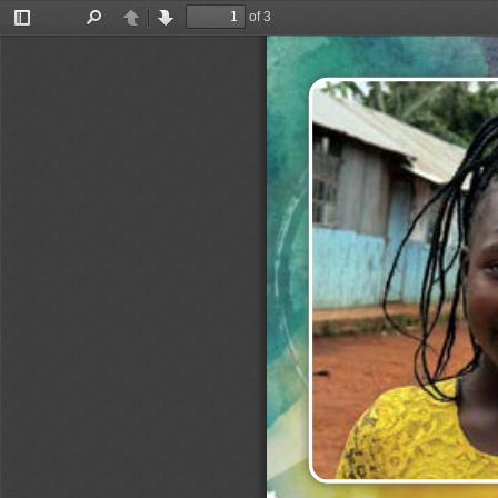
of 3
Toggle
Find
Previous
Next
Sidebar