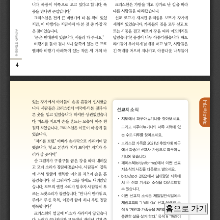
크리스천은 가방을 메고 강가로 난 길을 따라 
니다. 폭풍이 이쪽으로 오고 있다고 합니다. 폭
다른 사람들을 따라갔습니다.  
풍을 만나면 큰일입니다.”
선교 로고가 새겨진 유리섬유 보트가 강가에 
크리스천은 전에 큰 비행기에 타 본 적이 있었
세워져 있었습니다. 가족들의 짐을 모두 싣고 보
지만, 이 비행기는 지금까지 타 본 것 중 가장 작
트는 시동을 걸고 빠르게 강을 따라 미끄러지듯 
은 것이었습니다.
한국연합회 어린이부
달렸습니다! 풍경이 너무 아름다웠습니다. 해오
“문은 반대편에 있습니다. 서둘러 타 주세요.”
라기들이 우아하게 날개를 펴고 날고, 사람들은 
비행기를 돌아 걷다 보니 앞쪽에 있는 큰 프로
긴 쪽배를 저으며 지나가고, 아름다운 나무들이 
펠러와 비행기 아래쪽에 있는 작은 세 개의 바
4
있는 강가에서 아이들이 손을 흔들어 인사했습
파푸아뉴기니
니다. 사람들은 크리스천이 미국에서 본 것과 다
선교지 소식
른 옷을 입고 있었습니다. 하지만 상관없었습니
•  지도에서 파푸아뉴기니를 찾아보세요. 
다. 미소를 지으며 손을 흔드는 모습이 아주 친
그리고 파푸아뉴기니의 서쪽 지역에 있
절해 보였습니다. 크리스천은 이곳이 마음에 들
었습니다.
는 수도 다루를 찾아보세요.
“저기를 보렴.” 아빠가 손가락으로 가리키며 말
•  크리스천 가족은 2021년 후반기에 미국
했습니다. “선교 본부가 저기 보이지? 저기가 우
에서 파송된 선교사 가정으로 파푸아뉴
리가 살 곳이야.”
기니에 왔습니다. 
산 그림자가 구불구불 굽은 강을 따라 내려앉
•  페이스북(bit.ly/fb-mq)에서 이번 선교
고 모터 소리가 잠잠해졌습니다. 사람들이 강둑
지소식의 사진을 다운로드 받으세요.
에 서서 얼굴에 행복한 미소를 지으며 손을 흔
•  bit.ly/spd-2022에서 남태평양 지회에
들었습니다. 산 그림자가 그들 위에도 내려앉았
서 온 선교 기사와 소식을 다운로드할 
습니다. 보트의 엔진 소리가 멈추자 사람들이 부
수 있습니다.  
르는 노랫소리가 들렸습니다. “만나서 반가워요. 
•  이번 선교지 소식은 제칠일안식일예수
주께서 주신 축복, 이곳에 함께 하니 우린 정말 
재림교회의 “I Will Go” 선교 전략의 목
행복합니다!”
홈으로 가기
적 5 “개인과 가족들을 제자화하여 성령 
크리스천의 얼굴에 미소가 사라지지 않았습니
충만한 삶을 살게 한다.” 목적 6 “어린이
다. 노래가 끝나자마자 보트에서 내려서 길게 줄