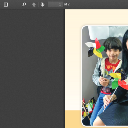
of 2
Toggle
Find
Previous
Next
Sidebar