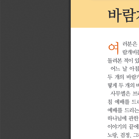
바람
여 
러분은 
람개비를
돌려본 적이 
어느 날 아침
두 개의 바람
떻게 두 개의 
사무엘은 브
침 예배를 드
예배를 드리는
하나님에 관한
이야기의 끝에 
노랑, 검정,