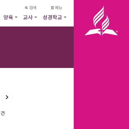
검색
메뉴
양육
교사
성경학교
 건