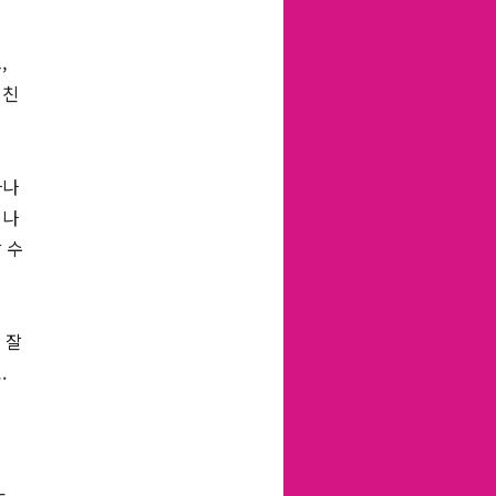
,
 친
하나
러나
 수
 잘
.