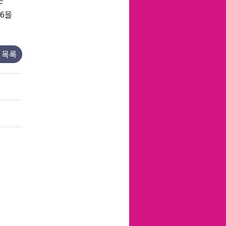
는
6을
목록