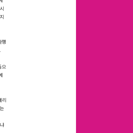
에
 시
하지
다행
.
듬으
에
래리
있는
느냐