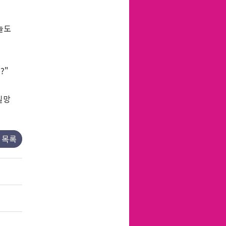
늘도
?"
실망
목록