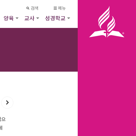
검색
메뉴
양육
교사
성경학교
먹으
레